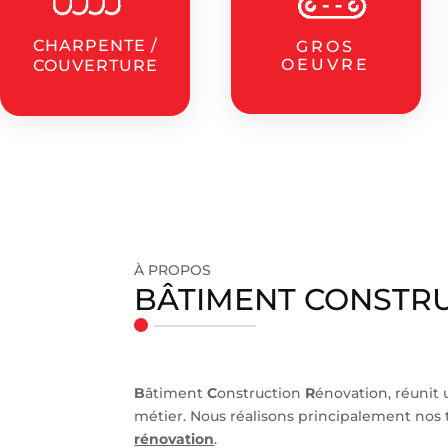
CHARPENTE /
GROS
OEUVRE
COUVERTURE
À PROPOS
BÂTIMENT
CONSTRU
B
âtiment
C
onstruction
R
énovation, réunit
métier. Nous réalisons principalement nos 
rénovation
.