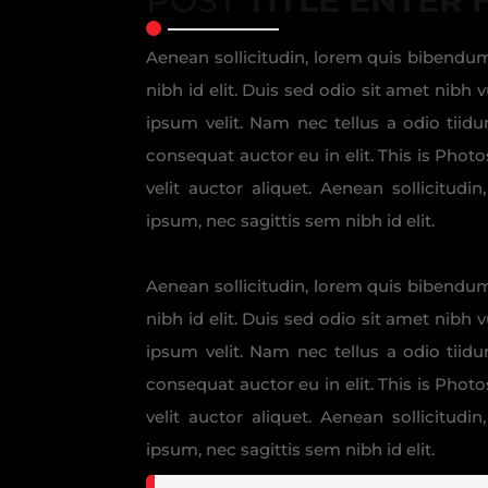
POST
TITLE ENTER 
Aenean sollicitudin, lorem quis bibendum
nibh id elit. Duis sed odio sit amet nib
ipsum velit. Nam nec tellus a odio tiid
consequat auctor eu in elit. This is Phot
velit auctor aliquet. Aenean sollicitud
ipsum, nec sagittis sem nibh id elit.
Aenean sollicitudin, lorem quis bibendum
nibh id elit. Duis sed odio sit amet nib
ipsum velit. Nam nec tellus a odio tiid
consequat auctor eu in elit. This is Phot
velit auctor aliquet. Aenean sollicitud
ipsum, nec sagittis sem nibh id elit.