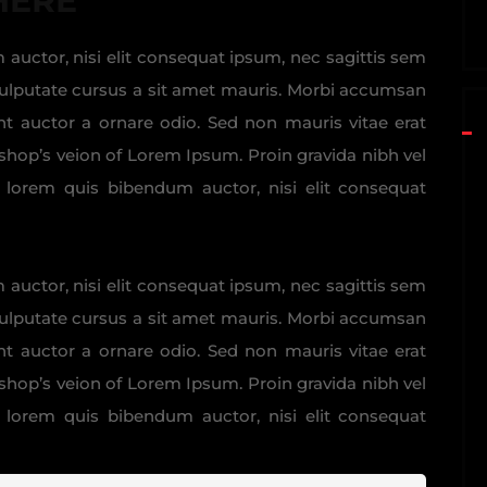
HERE
 auctor, nisi elit consequat ipsum, nec sagittis sem
h vulputate cursus a sit amet mauris. Morbi accumsan
unt auctor a ornare odio. Sed non mauris vitae erat
oshop’s veion of Lorem Ipsum. Proin gravida nibh vel
in, lorem quis bibendum auctor, nisi elit consequat
 auctor, nisi elit consequat ipsum, nec sagittis sem
h vulputate cursus a sit amet mauris. Morbi accumsan
unt auctor a ornare odio. Sed non mauris vitae erat
oshop’s veion of Lorem Ipsum. Proin gravida nibh vel
in, lorem quis bibendum auctor, nisi elit consequat