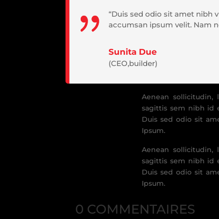
“Duis sed odio sit amet nibh 
accumsan ipsum velit. Nam nec
Sunita Due
(CEO,builder)
Aenean sollicitudin,
sagittis sem nibh id e
Duis sed odio sit am
Ipsum.
Aenean sollicitudin,
sagittis sem nibh id e
Duis sed odio sit am
Ipsum.
0 COMMENTAIRES