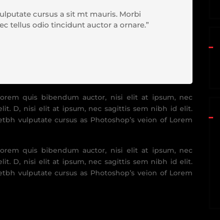
vulputate cursus a sit mt mauris. Morbi
 tellus odio tincidunt auctor a ornare.”
 lorem quis bibendum auctor, nisi elit at ipsum, nec
lit. D, nisi elit at ipsum, nec sagittis sem nibh id elit.
etbh vulputate cursus as Photoshop’s veion of Lorem
 lorem quis bibendum auctor, nisi elit at ipsum, nec
lit. D, nisi elit at ipsum, nec sagittis sem nibh id elit.
etbh vulputate cursus as Photoshop’s veion of Lorem