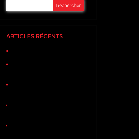
ARTICLES RÉCENTS
Bonjour tout le monde !
3 Ways To Prevent Gutter
Problems
Protecting Your Roof From
Storm Damage
3 Dangers Your Roof Might
Face This Winter
Why Roofing Material
Warrenties is Important?